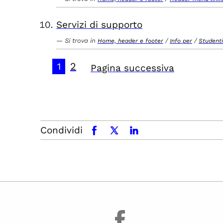
Servizi di supporto
Si trova in
/
/
Home, header e footer
Info per
Studenti
2
1
Pagina successiva
Condividi
facebook
x.com
linkedin
facebook