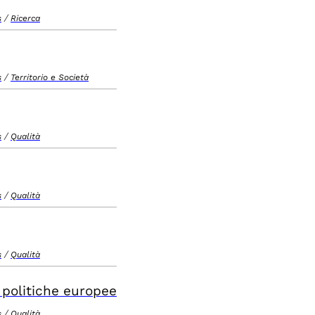
/
s
Ricerca
/
s
Territorio e Società
/
s
Qualità
/
s
Qualità
/
s
Qualità
e politiche europee
/
s
Qualità