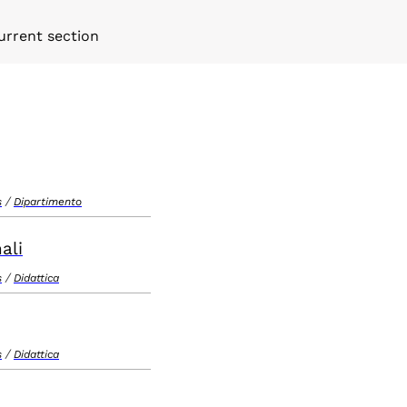
urrent section
/
s
Dipartimento
ali
/
s
Didattica
/
s
Didattica