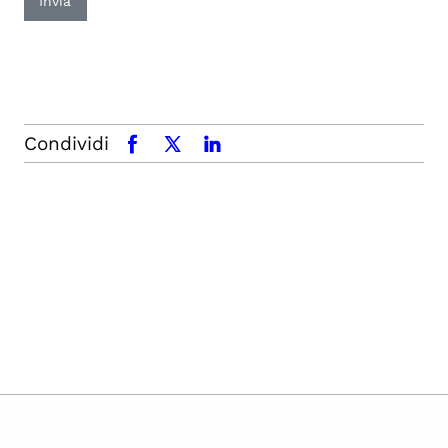
Invia
Condividi
facebook
x.com
linkedin