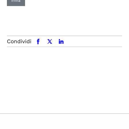
Invia
Condividi
facebook
x.com
linkedin