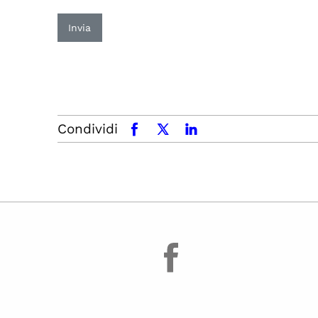
Invia
Condividi
facebook
x.com
linkedin
facebook