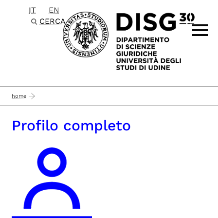
IT
EN
Passa al contenuto principale
CERCA
home
Profilo completo