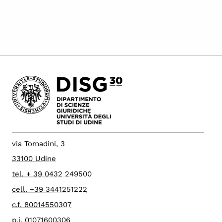
via Tomadini, 3
33100 Udine
tel. + 39 0432 249500
cell. +39 3441251222
c.f. 80014550307
p.i. 01071600306