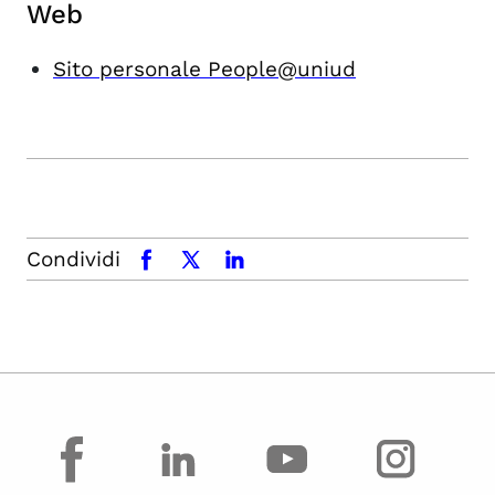
Web
Sito personale People@uniud
Condividi
facebook
x.com
linkedin
facebook