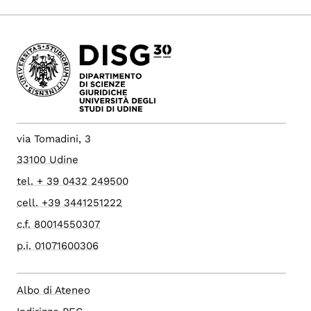
via Tomadini, 3
33100 Udine
tel. + 39 0432 249500
cell. +39 3441251222
c.f. 80014550307
p.i. 01071600306
Albo di Ateneo