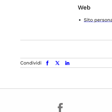
Web
Sito person
Condividi
facebook
x.com
linkedin
facebook