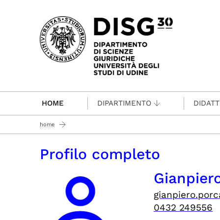
Passa al contenuto principale
HOME
DIPARTIMENTO
DIDATT
home
Profilo completo
Gianpie
gianpiero.por
0432 249556