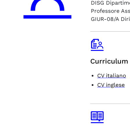
DISG
Dipartim
Professore As
GIUR-08/A
Dir
Curriculum 
CV italiano
CV inglese