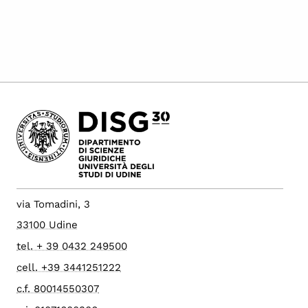
via Tomadini, 3
33100 Udine
tel. + 39 0432 249500
cell. +39 3441251222
c.f. 80014550307