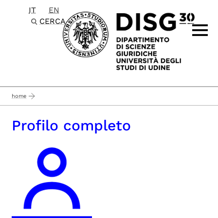
IT
EN
Passa al contenuto principale
CERCA
home
Profilo completo