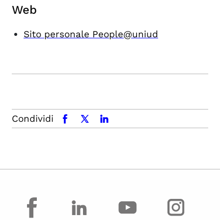
Web
Sito personale People@uniud
Condividi
facebook
x.com
linkedin
facebook