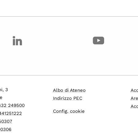
i, 3
Albo di Ateneo
Acc
e
Indirizzo PEC
Are
0432 249500
Acc
Config. cookie
3441251222
550307
600306