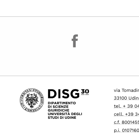
facebook
via Tomadin
33100 Udin
tel. + 39 
cell. +39 
c.f. 80014
p.i. 01071