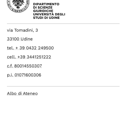
via Tomadini, 3
33100 Udine
tel. + 39 0432 249500
cell. +39 3441251222
c.f. 80014550307
p.i. 01071600306
Albo di Ateneo
Indirizzo PEC
Config. cookie