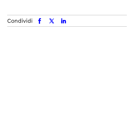
Condividi
facebook
x.com
linkedin