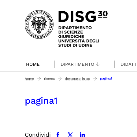
Passa al contenuto principale
HOME
DIPARTIMENTO
DIDATT
pagina1
home
ricerca
dottorato in xx
pagina1
Condividi
facebook
x.com
linkedin