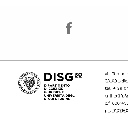
facebook
via Tomadin
33100 Udin
tel. + 39 
cell. +39 
c.f. 80014
p.i. 01071