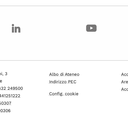
i, 3
Albo di Ateneo
Acc
e
Indirizzo PEC
Are
0432 249500
Acc
Config. cookie
3441251222
550307
600306