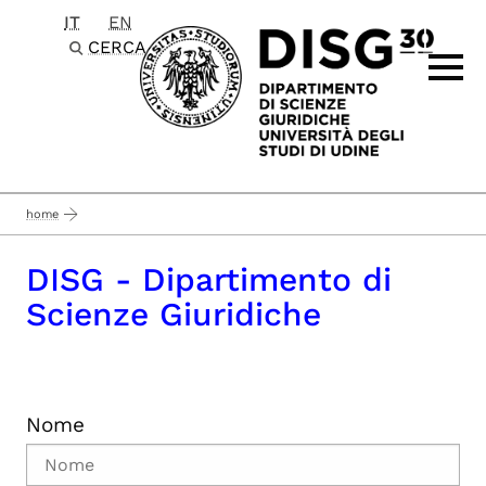
IT
EN
Passa al contenuto principale
CERCA
home
DISG - Dipartimento di
Scienze Giuridiche
Nome